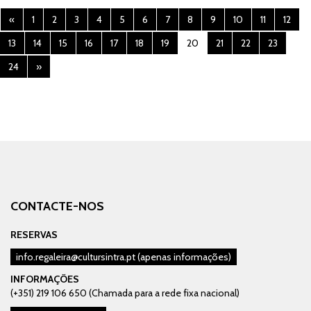
«
1
2
3
4
5
6
7
8
9
10
11
12
13
14
15
16
17
18
19
20
21
22
23
24
»
CONTACTE-NOS
RESERVAS
info.regaleira@cultursintra.pt
(apenas informações)
INFORMAÇÕES
(+351) 219 106 650 (Chamada para a rede fixa nacional)