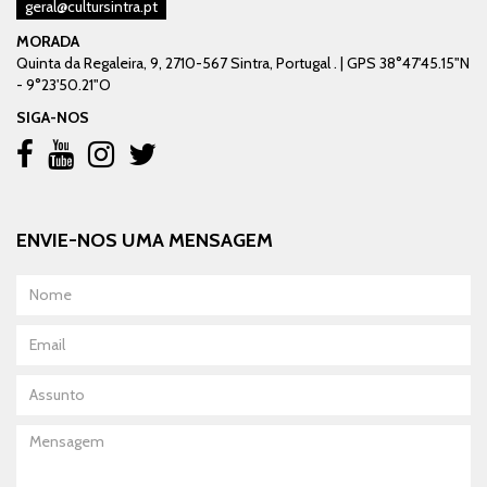
geral@cultursintra.pt
MORADA
Quinta da Regaleira, 9, 2710-567 Sintra, Portugal . | GPS 38°47'45.15"N
- 9°23'50.21"O
SIGA-NOS
ENVIE-NOS UMA MENSAGEM
Nome
Email
Assunto
Mensagem