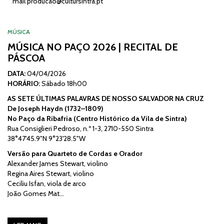
mail
producao@cultursintra.pt
MÚSICA
MÚSICA NO PAÇO 2026 | RECITAL DE
PÁSCOA
DATA:
04/04/2026
HORÁRIO:
Sábado 18h00
AS SETE ÚLTIMAS PALAVRAS DE NOSSO SALVADOR NA CRUZ
De Joseph Haydn (1732–1809)
No Paço da Ribafria (Centro Histórico da Vila de Sintra)
Rua Consiglieri Pedroso, n.º 1-3, 2710-550 Sintra
38°47'45.9"N 9°23'28.5"W
Versão para Quarteto de Cordas e Orador
Alexander James Stewart, violino
Regina Aires Stewart, violino
Ceciliu Isfan, viola de arco
João Gomes Mat…