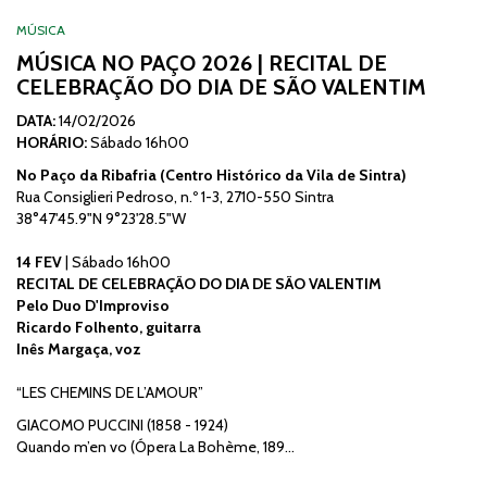
MÚSICA
MÚSICA NO PAÇO 2026 | RECITAL DE
CELEBRAÇÃO DO DIA DE SÃO VALENTIM
DATA:
14/02/2026
HORÁRIO:
Sábado 16h00
No Paço da Ribafria (Centro Histórico da Vila de Sintra)
Rua Consiglieri Pedroso, n.º 1-3, 2710-550 Sintra
38°47'45.9"N 9°23'28.5"W
14 FEV
| Sábado 16h00
RECITAL DE CELEBRAÇÃO DO DIA DE SÃO VALENTIM
Pelo Duo D'Improviso
Ricardo Folhento, guitarra
Inês Margaça, voz
“LES CHEMINS DE L’AMOUR”
GIACOMO PUCCINI (1858 - 1924)
Quando m’en vo (Ópera La Bohème, 189…