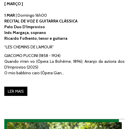
[ MARÇO ]
1 MAR
| Domingo 16h00
RECITAL DE VOZ E GUITARRA CLÁSSICA
Pelo Duo D'Improviso
Inês Margaça, soprano
Ricardo Folhento, tenor e guitarra
“LES CHEMINS DE L’AMOUR”
GIACOMO PUCCINI (1858 - 1924)
Quando m’en vo (Ópera La Bohème, 1896); Arranjo da autoria dos
D'Improviso (2025)
O mio babbino caro (Ópera Gian…
LER MAIS