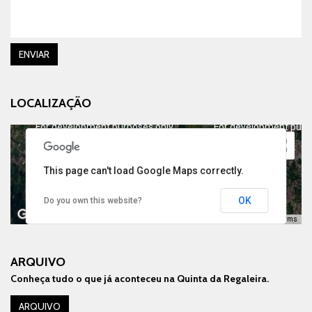
ENVIAR
LOCALIZAÇÃO
For development purposes only
For development purp
This page can't load Google Maps correctly.
OK
Do you own this website?
Keyboard shortcuts
Image may be subject to copyright
Terms
ARQUIVO
Conheça tudo o que já aconteceu na Quinta da Regaleira.
For development purposes only
For development purp
ARQUIVO