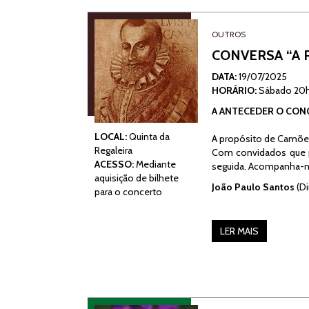
OUTROS
CONVERSA “A 
DATA:
19/07/2025
HORÁRIO:
Sábado 20
A ANTECEDER O CO
LOCAL:
Quinta da
A propósito de Camões
Regaleira
Com convidados que p
ACESSO:
Mediante
seguida. Acompanha-
aquisição de bilhete
João Paulo Santos
(Di
para o concerto
LER MAIS