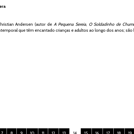
era
ristian Andersen (autor de
A Pequena Sereia
,
O Soldadinho de Chum
temporal que têm encantado crianças e adultos ao longo dos anos; são 
7
8
9
10
11
12
13
14
15
16
17
18
19