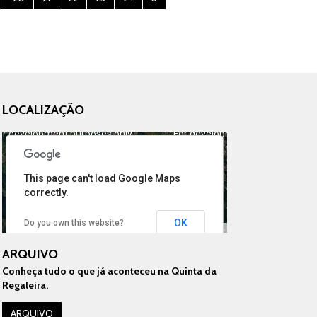
LOCALIZAÇÃO
or development purposes only
For development purposes only
This page can't load Google Maps
correctly.
OK
Do you own this website?
Image may be subject to copyright
Terms
ARQUIVO
Conheça tudo o que já aconteceu na Quinta da
Regaleira.
ARQUIVO
or development purposes only
For development purposes only