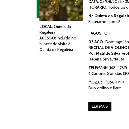
DATA:
03/08/2025
•
3
HORÁRIO:
Todos os do
Na Quinta da Regalei
Esperamos por si!
LOCAL:
Quinta da
Regaleira
[ AGOSTO ]
ACESSO:
Incluído no
03 AGO
| Domingo 16h0
bilhete de visita à
RECITAL DE VIOLINO 
Quinta da Regaleira
Por Matilde Silva, vio
Helena Silva, flauta
TELEMANN (1681-1767)
6 Canonic Sonatas (30
MOZART (1756-1791)
Duo violino e flaut…
LER MAIS