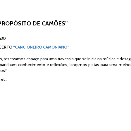
PROPÓSITO DE CAMÕES”
h30
NCERTO
“CANCIONEIRO CAMONIANO”
, reservamos espaço para uma travessia que se inicia na música e desa
artilham conhecimento e reflexões, lançamos pistas para uma melh
nos?
ret…