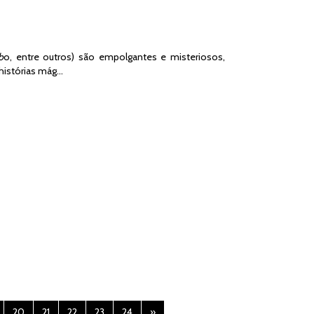
b
o, entre outros) são empolgantes e misteriosos,
histórias mág…
20
21
22
23
24
»