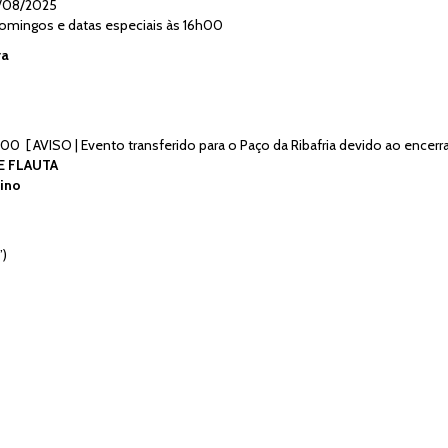
1/08/2025
mingos e datas especiais às 16h00
ra
0 [ AVISO | Evento transferido para o Paço da Ribafria devido ao encerr
E FLAUTA
lino
’)