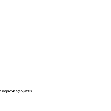
e improvisação jazzís…