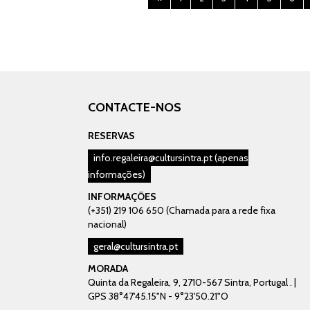
CONTACTE-NOS
RESERVAS
info.regaleira@cultursintra.pt
(apenas
informações)
INFORMAÇÕES
(+351) 219 106 650 (Chamada para a rede fixa
nacional)
geral@cultursintra.pt
MORADA
Quinta da Regaleira, 9, 2710-567 Sintra, Portugal . |
GPS 38°47'45.15"N - 9°23'50.21"O