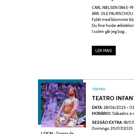
CARL NIELSEN (1865-19
ARR. OLE FAURSCHOU
Fyldt med blomster bl
Du fine hvide æbleblo
I solen går jeg bag…
LER MAIS
TEATRO
TEATRO INFANT
DATA:
28/06/2025
•
03
HORÁRIO:
Sábados e 
SESSÃO EXTRA:
18/07
Domingo 20/07/2025 
LOCAL:
Quinta da