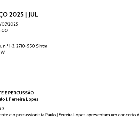
O 2025 | JUL
/07/2025
6h00
, n.º 1-3, 2710-550 Sintra
5"W
TE E PERCUSSÃO
lo J. Ferreira Lopes
 2
ente e o percussionista Paulo J Ferreira Lopes apresentam um concerto d