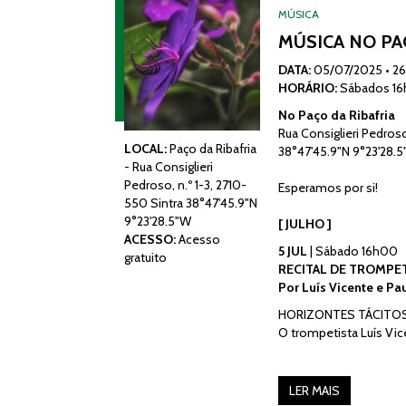
MÚSICA
MÚSICA NO PAÇ
DATA:
05/07/2025
•
26
HORÁRIO:
Sábados 1
No Paço da Ribafria
Rua Consiglieri Pedroso
LOCAL:
Paço da Ribafria
38°47'45.9"N 9°23'28.
- Rua Consiglieri
Pedroso, n.º 1-3, 2710-
Esperamos por si!
550 Sintra 38°47'45.9"N
9°23'28.5"W
[ JULHO ]
ACESSO:
Acesso
5 JUL
| Sábado 16h00
gratuito
RECITAL DE TROMPE
Por Luís Vicente e Pau
HORIZONTES TÁCITOS
O trompetista Luís Vic
LER MAIS