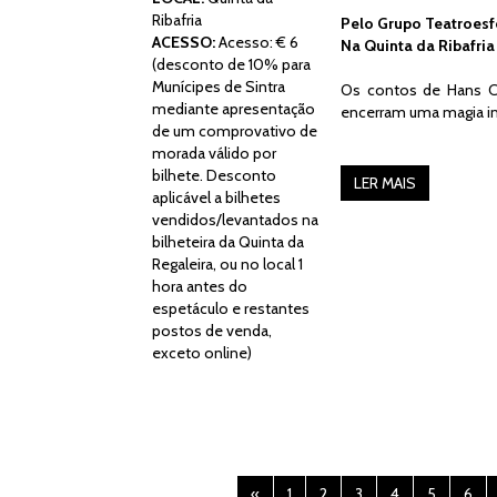
Ribafria
Pelo Grupo Teatroesf
ACESSO:
Acesso: € 6
Na Quinta da Ribafria
(desconto de 10% para
Munícipes de Sintra
Os contos de Hans Ch
mediante apresentação
encerram uma magia in
de um comprovativo de
morada válido por
bilhete. Desconto
LER MAIS
aplicável a bilhetes
vendidos/levantados na
bilheteira da Quinta da
Regaleira, ou no local 1
hora antes do
espetáculo e restantes
postos de venda,
exceto online)
«
1
2
3
4
5
6