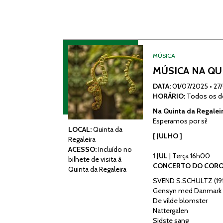
MÚSICA
MÚSICA NA QUI
DATA:
01/07/2025
•
27
HORÁRIO:
Todos os do
Na Quinta da Regalei
Esperamos por si!
LOCAL:
Quinta da
[ JULHO ]
Regaleira
ACESSO:
Incluído no
1 JUL
| Terça 16h00
bilhete de visita à
CONCERTO DO CORO 
Quinta da Regaleira
SVEND S.SCHULTZ (191
Gensyn med Danmark
De vilde blomster
Nattergalen
Sidste sang