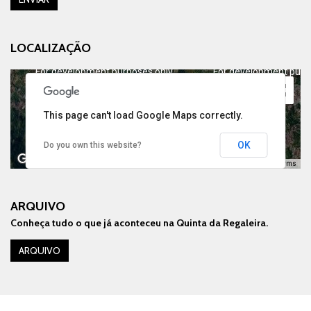
LOCALIZAÇÃO
For development purposes only
For development purp
This page can't load Google Maps correctly.
OK
Do you own this website?
Keyboard shortcuts
Image may be subject to copyright
Terms
ARQUIVO
Conheça tudo o que já aconteceu na Quinta da Regaleira.
For development purposes only
For development purp
ARQUIVO