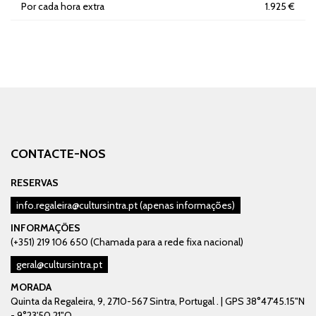
Por cada hora extra
1.925 €
CONTACTE-NOS
RESERVAS
info.regaleira@cultursintra.pt
(apenas informações)
INFORMAÇÕES
(+351) 219 106 650 (Chamada para a rede fixa nacional)
geral@cultursintra.pt
MORADA
Quinta da Regaleira, 9, 2710-567 Sintra, Portugal . | GPS 38°47'45.15"N
- 9°23'50.21"O