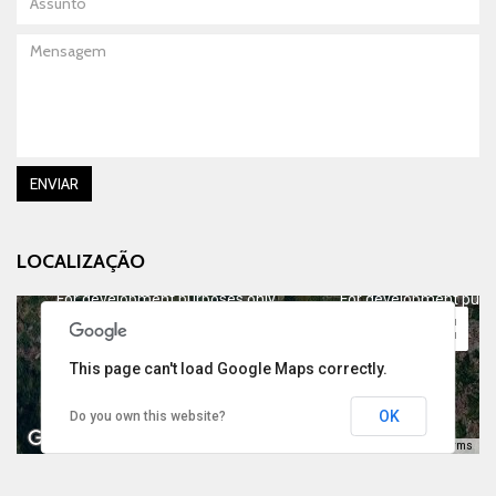
Mensagem
ENVIAR
LOCALIZAÇÃO
For development purposes only
For development purp
This page can't load Google Maps correctly.
OK
Do you own this website?
Keyboard shortcuts
Image may be subject to copyright
Terms