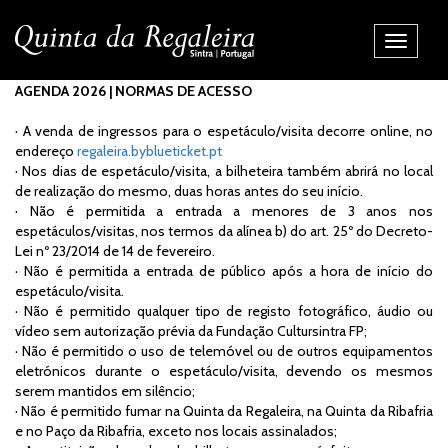
Alternar
Navegaç
AGENDA 2026 | NORMAS DE ACESSO
· A venda de ingressos para o espetáculo/visita decorre online, no
endereço
regaleira.byblueticket.pt
· Nos dias de espetáculo/visita, a bilheteira também abrirá no local
de realização do mesmo, duas horas antes do seu início.
· Não é permitida a entrada a menores de 3 anos nos
espetáculos/visitas, nos termos da alínea b) do art. 25º do Decreto-
Lei nº 23/2014 de 14 de fevereiro.
· Não é permitida a entrada de público após a hora de início do
espetáculo/visita.
· Não é permitido qualquer tipo de registo fotográfico, áudio ou
vídeo sem autorização prévia da Fundação Cultursintra FP;
· Não é permitido o uso de telemóvel ou de outros equipamentos
eletrónicos durante o espetáculo/visita, devendo os mesmos
serem mantidos em silêncio;
· Não é permitido fumar na Quinta da Regaleira, na Quinta da Ribafria
e no Paço da Ribafria, exceto nos locais assinalados;