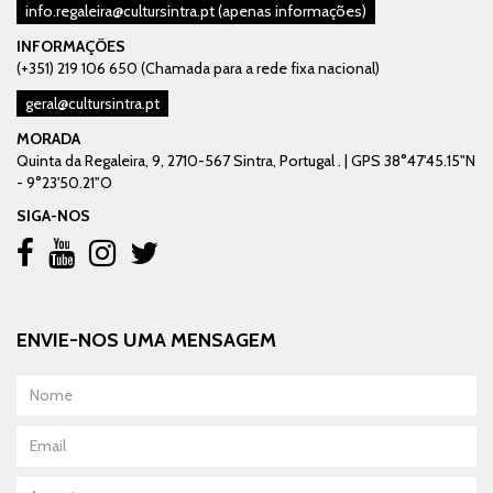
info.regaleira@cultursintra.pt
(apenas informações)
INFORMAÇÕES
(+351) 219 106 650 (Chamada para a rede fixa nacional)
geral@cultursintra.pt
MORADA
Quinta da Regaleira, 9, 2710-567 Sintra, Portugal . | GPS 38°47'45.15"N
- 9°23'50.21"O
SIGA-NOS
ENVIE-NOS UMA MENSAGEM
Nome
Email
Assunto