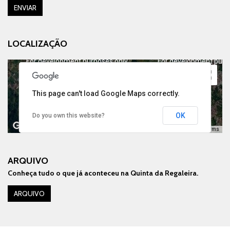
ENVIAR
LOCALIZAÇÃO
For development purposes only
For development purp
This page can't load Google Maps correctly.
OK
Do you own this website?
Keyboard shortcuts
Image may be subject to copyright
Terms
ARQUIVO
Conheça tudo o que já aconteceu na Quinta da Regaleira.
For development purposes only
For development purp
ARQUIVO