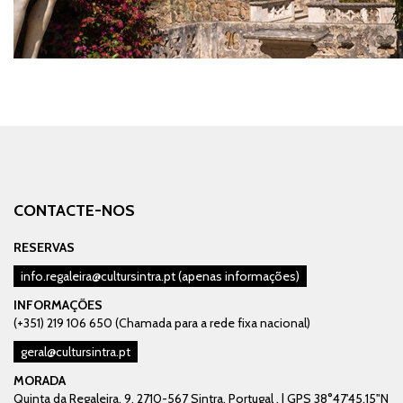
CONTACTE-NOS
RESERVAS
info.regaleira@cultursintra.pt
(apenas informações)
INFORMAÇÕES
(+351) 219 106 650 (Chamada para a rede fixa nacional)
geral@cultursintra.pt
MORADA
Quinta da Regaleira, 9, 2710-567 Sintra, Portugal . | GPS 38°47'45.15"N