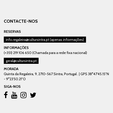
CONTACTE-NOS
RESERVAS
info.regaleira@cultursintra.pt
(apenas informações)
INFORMAÇÕES
(+351) 219 106 650 (Chamada para a rede fixa nacional)
geral@cultursintra.pt
MORADA
Quinta da Regaleira, 9, 2710-567 Sintra, Portugal . | GPS 38°47'45.15"N
- 9°23'50.21"O
SIGA-NOS