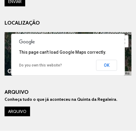
ENVIAR
LOCALIZAÇÃO
For development purposes only
For development purp
This page can't load Google Maps correctly.
OK
Do you own this website?
Keyboard shortcuts
Image may be subject to copyright
Terms
ARQUIVO
Conheça tudo o que já aconteceu na Quinta da Regaleira.
For development purposes only
For development purp
ARQUIVO