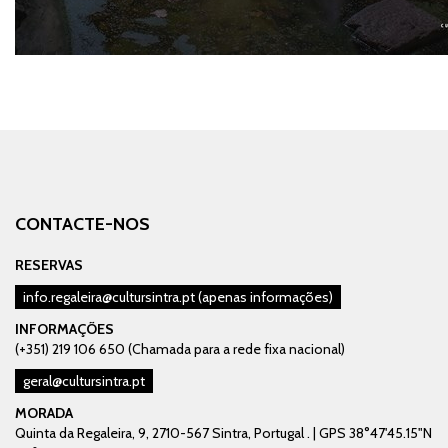
CONTACTE-NOS
RESERVAS
info.regaleira@cultursintra.pt
(apenas informações)
INFORMAÇÕES
(+351) 219 106 650 (Chamada para a rede fixa nacional)
geral@cultursintra.pt
MORADA
Quinta da Regaleira, 9, 2710-567 Sintra, Portugal . | GPS 38°47'45.15"N