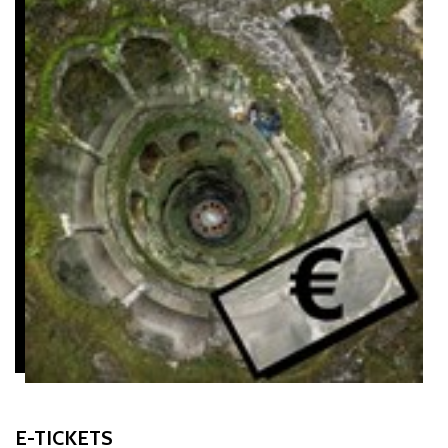
retraso respecto a la hora indicada en la entrada.
Durante todo el año, el Palacio, la Capilla y los eventuales espacios
de exposición cierran 30 minutos antes que el jardín.
Cerrado los días
1 de Enero,
24, 25 y 31 de Diciembre.
ADVERTENCIA
| Los servicios administrativos se cierran los
sábados, domingos, festivos y días de permiso. En estos días
cualquier asunto deberá ser tratado presencialmente en los
servicios de taquilla.
APARCAMIENTO
| Quinta da Regaleira no dispone de aparcamiento.
Si viaja en su propio automóvil, prepare su visita consultando el sitio
web
https://parking.sintra.pt
E-TICKETS