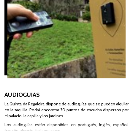
Adulto (18 - 64 años)
20 €
Senior (+ 65 años)
15 €
Persona portadora de discapacidad *
+ 1 compañero, con
presentación de un documento
acreditativo
/
cada
12 €
(
será necesario presentar
un documento
acreditativo)
Familia - 2 Adultos/Seniors + 2 Jovens (máximo de 4
60 €
pax)
Alquiler de audioguía *
5 €
* Sólo disponible en las taquillas de la Quinta da Regaleira
AUDIOGUIAS
La Quinta da Regaleira dispone de audioguías que se pueden alquilar
PRECIOS ESPECIALES:
en la taquilla. Podrá encontrar 30 puntos de escucha dispersos por
el palacio, la capilla y los jardines.
Profesionales del turismo
registrados en la RNAAT
o en la Tarjeta Profesional del Ministerio de Trabajo
Los audioguías están disponibles en portugués, Inglés, español,
y Solidaridad Social, la Asociación de Guías-
francés, alemán, italiano y ruso.