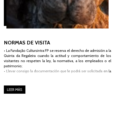
NORMAS DE VISITA
• La Fundação Cultursintra FP se reserva el derecho de admisión a la
Quinta da Regaleira cuando la actitud y comportamiento de los
visitantes no respeten la ley, la normativa, a los empleados o el
patrimonio;
• Llevar consigo la documentación que le podrá ser solicitada en la
taquilla, como por ejemplo el documento de identificación, reserva
o dirección;
• El billete de entrada es personal e intransferible, debiendo ser
LEER MÁS
guardado hasta el final de la visita y no podrá ser reutilizado;
• Respetar las indicaciones dadas por los empleados, así como
cualquier de tipo de señalización que haya en las instalaciones,
como por ejemplo: de peligro, de acceso restringido o cualquier
otro tipo de advertencia;