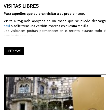
VISITAS LIBRES
Para aquellos que quieran visitar a su propio ritmo.
Visita autoguiada apoyada en un mapa que se puede descargar
aquí
o solicitarse una versión impresa en nuestra taquilla.
Los visitantes podrán permanecer en el recinto durante todo el
horario de apertura.
Las entradas para la Quinta da Regaleira dan acceso solo a las áreas
abiertas al público; existen lugares con acceso prohibido o
restringido.
LEER MÁS
Las entradas son válidas únicamente para la fecha y hora indicadas
en ellas.
PRECIOS VÁLIDOS A PARTIR DEL ENERO 2026:
Niño (hasta 5 años)
Gratis
Joven (6 - 17 años)
15 €