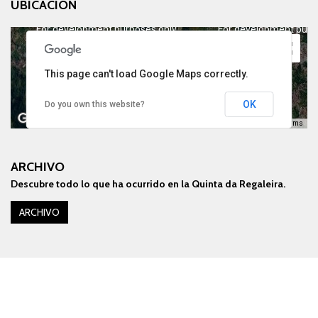
UBICACIÓN
normativa de visita o que tengan comportamientos que interfieran
el normal funcionamiento de la Quinta da Regaleira.
For development purposes only
For development purp
This page can't load Google Maps correctly.
OK
Do you own this website?
Keyboard shortcuts
Image may be subject to copyright
Terms
ARCHIVO
Descubre todo lo que ha ocurrido en la Quinta da Regaleira.
For development purposes only
For development purp
ARCHIVO