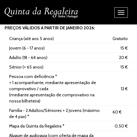
Alternar
Navegaç
PREÇOS VÁLIDOS A PARTIR DE JANEIRO 2026:
Criança (até aos 5 anos)
Gratuito
Jovem (6 - 17 anos)
15 €
Adulto (18 - 64 anos)
20 €
Sénior (+ 65 anos)
15 €
Pessoa com deficiência *
+ 1 acompanhante, mediante apresentação de
comprovativo / cada
12 €
(
mediante apresentação de comprovativo na
nossa bilheteira)
Família - 2 Adultos/Séniores + 2 Jovens (máximo
60 €
de 4 pax) *
Mapa da Quinta da Regaleira *
0,50 €
Aluguer de audioguia (com oferta de mapa da