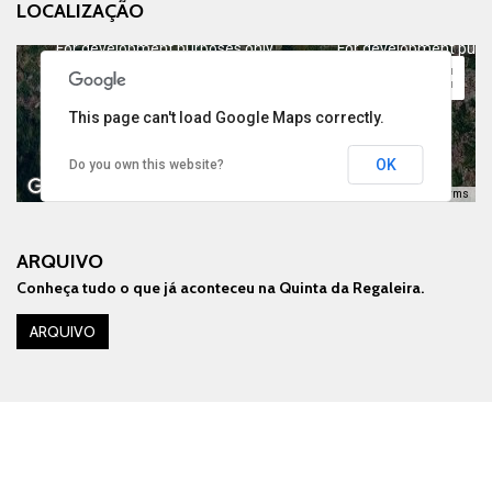
LOCALIZAÇÃO
For development purposes only
For development purp
This page can't load Google Maps correctly.
OK
Do you own this website?
Keyboard shortcuts
Image may be subject to copyright
Terms
ARQUIVO
Conheça tudo o que já aconteceu na Quinta da Regaleira.
For development purposes only
For development purp
ARQUIVO