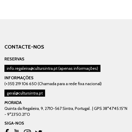
CONTACTE-NOS
RESERVAS
info.regaleira@cultursintra.pt
(apenas informações)
INFORMAÇÕES
(+351) 219 106 650 (Chamada para a rede fixa nacional)
geral@cultursintra.pt
MORADA
Quinta da Regaleira, 9, 2710-567 Sintra, Portugal . | GPS 38°47'45.15"N
- 9°23'50.21"O
SIGA-NOS