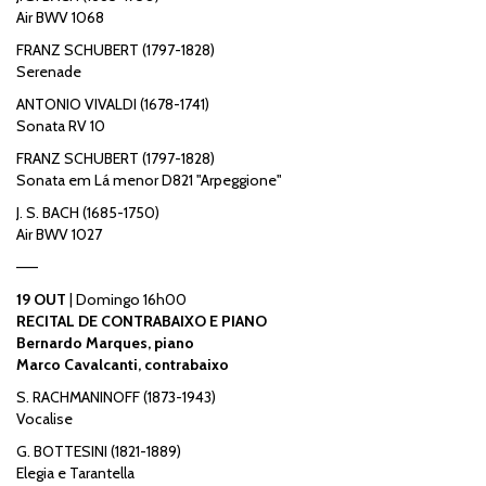
Air BWV 1068
FRANZ SCHUBERT (1797-1828)
Serenade
ANTONIO VIVALDI (1678-1741)
Sonata RV 10
FRANZ SCHUBERT (1797-1828)
Sonata em Lá menor D821 "Arpeggione"
J. S. BACH (1685-1750)
Air BWV 1027
——
19 OUT
| Domingo 16h00
RECITAL DE CONTRABAIXO E PIANO
Bernardo Marques, piano
Marco Cavalcanti, contrabaixo
S. RACHMANINOFF (1873-1943)
Vocalise
G. BOTTESINI (1821-1889)
Elegia e Tarantella