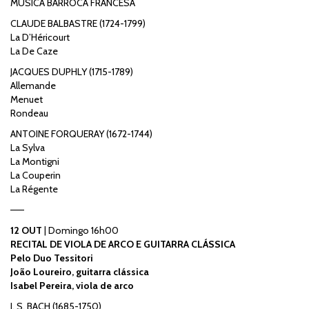
MÚSICA BARROCA FRANCESA
CLAUDE BALBASTRE (1724-1799)
La D’Héricourt
La De Caze
JACQUES DUPHLY (1715-1789)
Allemande
Menuet
Rondeau
ANTOINE FORQUERAY (1672-1744)
La Sylva
La Montigni
La Couperin
La Régente
——
12 OUT
| Domingo 16h00
RECITAL DE VIOLA DE ARCO E GUITARRA CLÁSSICA
Pelo Duo Tessitori
João Loureiro, guitarra clássica
Isabel Pereira, viola de arco
J. S. BACH (1685-1750)