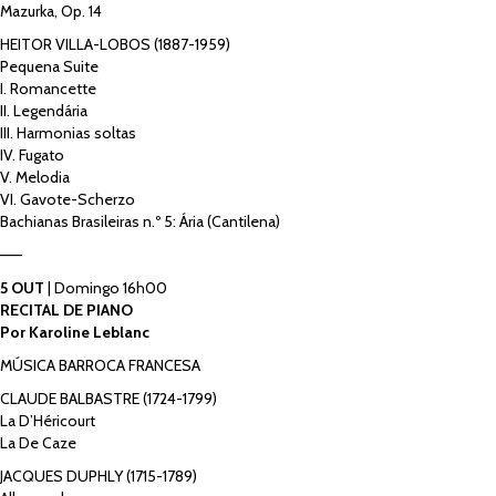
Mazurka, Op. 14
HEITOR VILLA-LOBOS (1887-1959)
Pequena Suite
I. Romancette
II. Legendária
III. Harmonias soltas
IV. Fugato
V. Melodia
VI. Gavote-Scherzo
Bachianas Brasileiras n.º 5: Ária (Cantilena)
——
5 OUT
| Domingo 16h00
RECITAL DE PIANO
Por Karoline Leblanc
MÚSICA BARROCA FRANCESA
CLAUDE BALBASTRE (1724-1799)
La D’Héricourt
La De Caze
JACQUES DUPHLY (1715-1789)