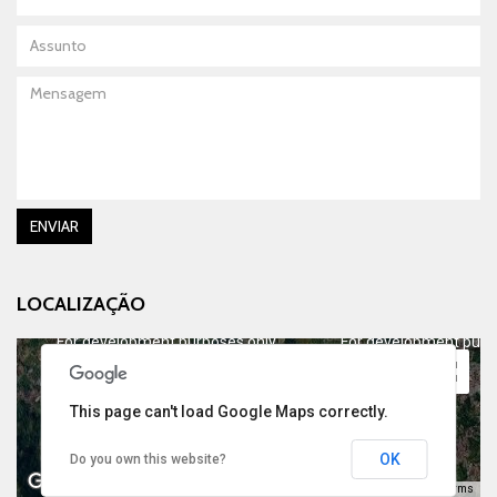
Assunto
Mensagem
ENVIAR
LOCALIZAÇÃO
For development purposes only
For development purp
This page can't load Google Maps correctly.
OK
Do you own this website?
Keyboard shortcuts
Image may be subject to copyright
Terms