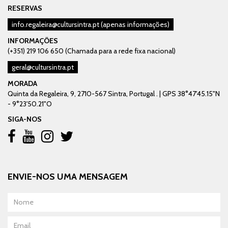
RESERVAS
info.regaleira@cultursintra.pt
(apenas informações)
INFORMAÇÕES
(+351) 219 106 650 (Chamada para a rede fixa nacional)
geral@cultursintra.pt
MORADA
Quinta da Regaleira, 9, 2710-567 Sintra, Portugal . | GPS 38°47'45.15"N
- 9°23'50.21"O
SIGA-NOS
ENVIE-NOS UMA MENSAGEM
Nome
Email