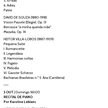
5. Ici-bas
6. Adieu
Patrie
DAVID DE SOUZA (1880-1918)
Vision Passée (Elegie), Op. 13
Berceuse "à minha querida mãe"
Mazurka, Op. 14
HEITOR VILLA-LOBOS (1887-1959)
Pequena Suite
I. Romancette
II. Legendária
III. Harmonias soltas
IV. Fugato
V. Melodia
VI. Gavote-Scherzo
Bachianas Brasileiras n.º 5: Ária (Cantilena)
——
5 OUT
| Domingo 16h00
RECITAL DE PIANO
Por Karoline Leblanc