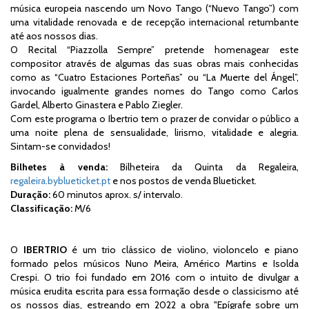
música europeia nascendo um Novo Tango (“Nuevo Tango”) com
uma vitalidade renovada e de recepção internacional retumbante
até aos nossos dias.
O Recital “Piazzolla Sempre” pretende homenagear este
compositor através de algumas das suas obras mais conhecidas
como as “Cuatro Estaciones Porteñas” ou “La Muerte del Ángel”,
invocando igualmente grandes nomes do Tango como Carlos
Gardel, Alberto Ginastera e Pablo Ziegler.
Com este programa o Ibertrio tem o prazer de convidar o público a
uma noite plena de sensualidade, lirismo, vitalidade e alegria.
Sintam-se convidados!
Bilhetes à venda:
Bilheteira da Quinta da Regaleira,
regaleira.byblueticket.pt
e nos postos de venda Blueticket.
Duração:
6
0 minutos aprox. s/ intervalo.
Classificação:
M/6
O
IBERTRIO
é um trio clássico de violino, violoncelo e piano
formado pelos músicos Nuno Meira, Américo Martins e Isolda
Crespi. O trio foi fundado em 2016 com o intuito de divulgar a
música erudita escrita para essa formação desde o classicismo até
os nossos dias, estreando em 2022 a obra "Epígrafe sobre um