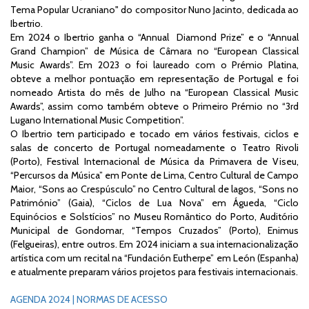
Tema Popular Ucraniano" do compositor Nuno Jacinto, dedicada ao
Ibertrio.
Em 2024 o Ibertrio ganha o “Annual Diamond Prize” e o “Annual
Grand Champion” de Música de Câmara no “European Classical
Music Awards”. Em 2023 o foi laureado com o Prémio Platina,
obteve a melhor pontuação em representação de Portugal e foi
nomeado Artista do mês de Julho na “European Classical Music
Awards”, assim como também obteve o Primeiro Prémio no “3rd
Lugano International Music Competition”.
O Ibertrio tem participado e tocado em vários festivais, ciclos e
salas de concerto de Portugal nomeadamente o Teatro Rivoli
(Porto), Festival Internacional de Música da Primavera de Viseu,
“Percursos da Música” em Ponte de Lima, Centro Cultural de Campo
Maior, “Sons ao Crespúsculo” no Centro Cultural de lagos, “Sons no
Património” (Gaia), “Ciclos de Lua Nova” em Águeda, “Ciclo
Equinócios e Solstícios” no Museu Romântico do Porto, Auditório
Municipal de Gondomar, “Tempos Cruzados” (Porto), Enimus
(Felgueiras), entre outros. Em 2024 iniciam a sua internacionalização
artística com um recital na “Fundación Eutherpe” em León (Espanha)
e atualmente preparam vários projetos para festivais internacionais.
AGENDA 2024 | NORMAS DE ACESSO