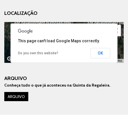
LOCALIZAÇÃO
For development purposes only
For development purp
This page can't load Google Maps correctly.
OK
Do you own this website?
Keyboard shortcuts
Image may be subject to copyright
Terms
ARQUIVO
Conheça tudo o que já aconteceu na Quinta da Regaleira.
For development purposes only
For development purp
ARQUIVO