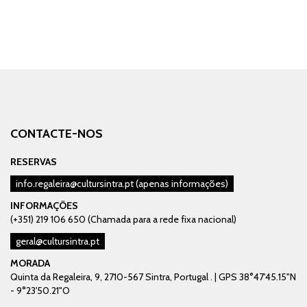
CONTACTE-NOS
RESERVAS
info.regaleira@cultursintra.pt
(apenas informações)
INFORMAÇÕES
(+351) 219 106 650 (Chamada para a rede fixa nacional)
geral@cultursintra.pt
MORADA
Quinta da Regaleira, 9, 2710-567 Sintra, Portugal . | GPS 38°47'45.15"N
- 9°23'50.21"O