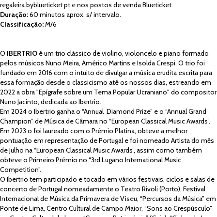
regaleira.byblueticket.pt
e nos postos de venda Blueticket.
Duração:
6
0 minutos aprox. s/ intervalo.
Classificação:
M/6
O
IBERTRIO
é um trio clássico de violino, violoncelo e piano formado
pelos músicos Nuno Meira, Américo Martins e Isolda Crespi. O trio foi
fundado em 2016 com o intuito de divulgar a música erudita escrita para
essa formação desde o classicismo até os nossos dias, estreando em
2022 a obra "Epígrafe sobre um Tema Popular Ucraniano" do compositor
Nuno Jacinto, dedicada ao Ibertrio.
Em 2024 o Ibertrio ganha o “Annual Diamond Prize” e o “Annual Grand
Champion” de Música de Câmara no “European Classical Music Awards”.
Em 2023 o foi laureado com o Prémio Platina, obteve a melhor
pontuação em representação de Portugal e foi nomeado Artista do mês
de Julho na “European Classical Music Awards”, assim como também
obteve o Primeiro Prémio no “3rd Lugano International Music
Competition”.
O Ibertrio tem participado e tocado em vários festivais, ciclos e salas de
concerto de Portugal nomeadamente o Teatro Rivoli (Porto), Festival
Internacional de Música da Primavera de Viseu, “Percursos da Música” em
Ponte de Lima, Centro Cultural de Campo Maior, “Sons ao Crespúsculo”