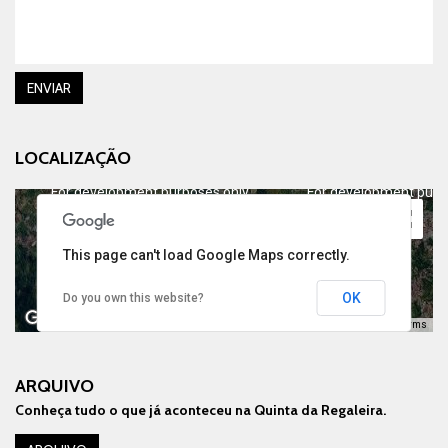
ENVIAR
LOCALIZAÇÃO
For development purposes only
For development purp
This page can't load Google Maps correctly.
OK
Do you own this website?
Keyboard shortcuts
Image may be subject to copyright
Terms
ARQUIVO
Conheça tudo o que já aconteceu na Quinta da Regaleira.
For development purposes only
For development purp