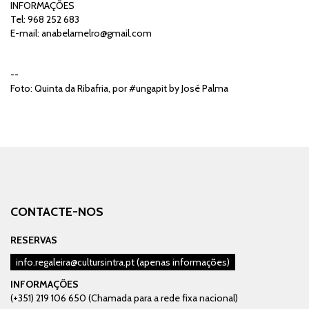
INFORMAÇÕES
Tel: 968 252 683
E-mail:
anabelamelro@gmail.com
--
Foto: Quinta da Ribafria, por #ungapit by José Palma
CONTACTE-NOS
RESERVAS
info.regaleira@cultursintra.pt
(apenas informações)
INFORMAÇÕES
(+351) 219 106 650 (Chamada para a rede fixa nacional)