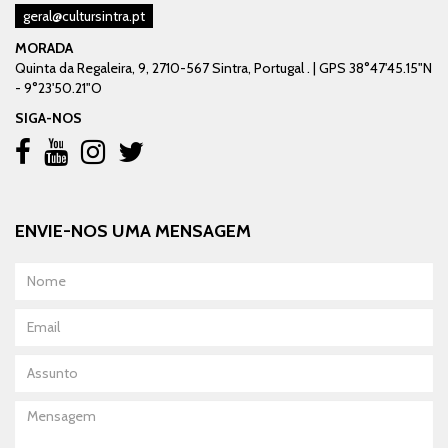
geral@cultursintra.pt
MORADA
Quinta da Regaleira, 9, 2710-567 Sintra, Portugal . | GPS 38°47'45.15"N
- 9°23'50.21"O
SIGA-NOS
ENVIE-NOS UMA MENSAGEM
Nome
Email
Assunto
Mensagem