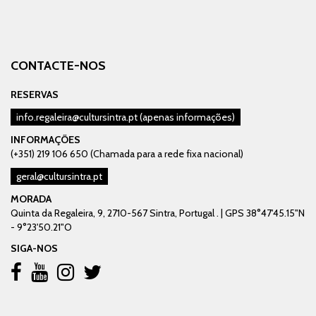
CONTACTE-NOS
RESERVAS
info.regaleira@cultursintra.pt
(apenas informações)
INFORMAÇÕES
(+351) 219 106 650 (Chamada para a rede fixa nacional)
geral@cultursintra.pt
MORADA
Quinta da Regaleira, 9, 2710-567 Sintra, Portugal . | GPS 38°47'45.15"N
- 9°23'50.21"O
SIGA-NOS