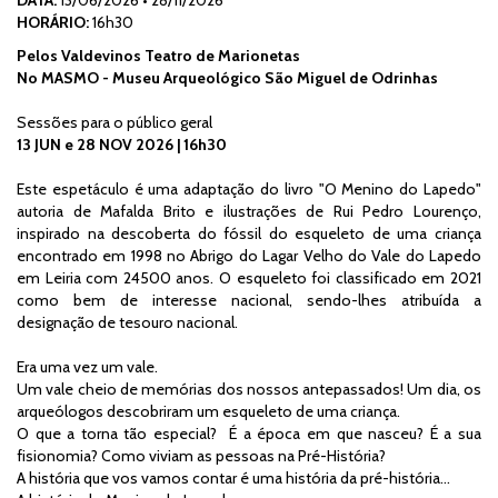
DATA:
13/06/2026
•
28/11/2026
HORÁRIO:
16h30
Pelos Valdevinos Teatro de Marionetas
No MASMO - Museu Arqueológico São Miguel de Odrinhas
Sessões para o público geral
13 JUN e 28 NOV 2026 | 16h30
Este espetáculo é uma adaptação do livro "O Menino do Lapedo"
autoria de Mafalda Brito e ilustrações de Rui Pedro Lourenço,
inspirado na descoberta do fóssil do esqueleto de uma criança
encontrado em 1998 no Abrigo do Lagar Velho do Vale do Lapedo
em Leiria com 24500 anos.
O esqueleto foi classificado em 2021
como bem de interesse nacional, sendo-lhes atribuída a
designação de tesouro nacional.
Era uma vez um vale.
Um vale cheio de memórias dos nossos antepassados! Um dia, os
arqueólogos descobriram um esqueleto de uma criança.
O que a torna tão especial? É a época em que nasceu? É a sua
fisionomia? Como viviam as pessoas na Pré-História?
A história que vos vamos contar é uma história da pré-história…