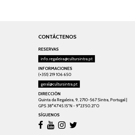
CONTÁCTENOS
RESERVAS
info.regaleira@cultursintra.pt
INFORMACIONES
(+351) 219 106 650
geral@cultursintra.pt
DIRECCIÓN
Quinta da Regaleira, 9, 2710-567 Sintra, Portugal |
GPS 38°47'45.15"N - 9°23'50.21"O
SÍGUENOS