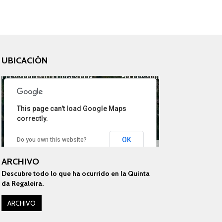
UBICACIÓN
or development purposes only
For development purposes only
This page can't load Google Maps
correctly.
OK
Do you own this website?
Image may be subject to copyright
Terms
ARCHIVO
Descubre todo lo que ha ocurrido en la Quinta
da Regaleira.
ARCHIVO
or development purposes only
For development purposes only