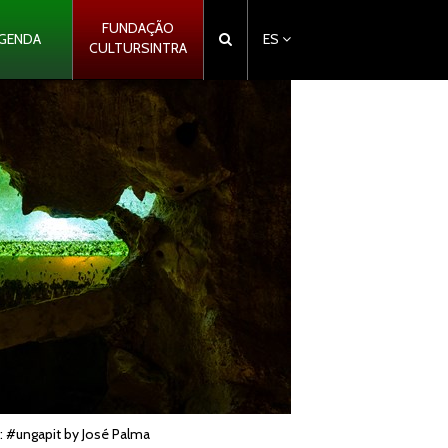
FUNDAÇÃO
GENDA
ES
CULTURSINTRA
o: #ungapit by José Palma